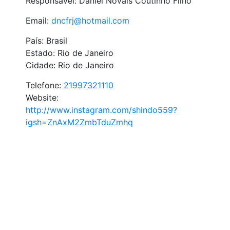
Responsável: Daniel Novais Coutinho Filho
Email:
dncfrj@hotmail.com
País: Brasil
Estado: Rio de Janeiro
Cidade: Rio de Janeiro
Telefone:
21997321110
Website:
http://www.instagram.com/shindo559?
igsh=ZnAxM2ZmbTduZmhq