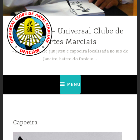
Ir
para
conteúdo
UNICAM – Universal Clube de
Artes Marciais
Escola de karate, jiju jitsu e capoeira localizada no Rio de
Janeiro, bairro do Estácio.
MENU
Capoeira