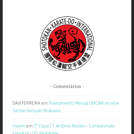
Comentários
DAVI FERREIRA
em
Treinamento Mensal UNICAM recebe
Sensei Naoyuki Hirakawa
marim
em
2ª Copa CT Antônio Moisés – Campeonato
Estadual LGD de Karate