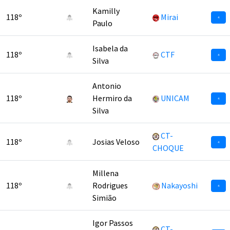
Kamilly
118º
Mirai
4
Paulo
Isabela da
118º
CTF
4
Silva
Antonio
118º
Hermiro da
UNICAM
4
Silva
CT-
118º
Josias Veloso
4
CHOQUE
Millena
118º
Rodrigues
Nakayoshi
4
Simião
Igor Passos
CT-