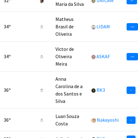
32º
UNICAM
6,5
Maria da Silva
Matheus
34º
Brasil de
LIDAM
6,25
Oliveira
Victor de
34º
Oliveira
ASKAF
6,25
Meira
Anna
Carolina de a
36º
RK3
6
dos Santos e
Silva
Luan Souza
36º
Nakayoshi
6
Costa