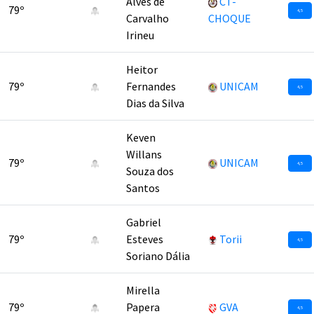
Alves de
CT-
79º
4,5
Carvalho
CHOQUE
Irineu
Heitor
79º
Fernandes
UNICAM
4,5
Dias da Silva
Keven
Willans
79º
UNICAM
4,5
Souza dos
Santos
Gabriel
79º
Esteves
Torii
4,5
Soriano Dália
Mirella
79º
Papera
GVA
4,5