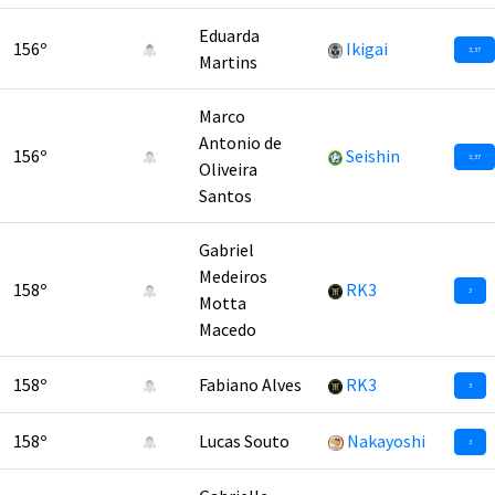
Eduarda
156º
Ikigai
3,37
Martins
Marco
Antonio de
156º
Seishin
3,37
Oliveira
Santos
Gabriel
Medeiros
158º
RK3
3
Motta
Macedo
158º
Fabiano Alves
RK3
3
158º
Lucas Souto
Nakayoshi
3