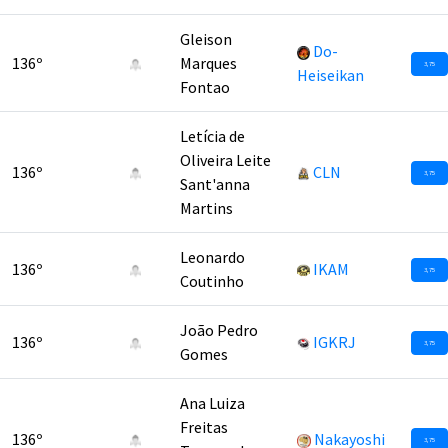
Gleison
Do-
136º
Marques
3,75
Heiseikan
Fontao
Letícia de
Oliveira Leite
136º
CLN
3,75
Sant'anna
Martins
Leonardo
136º
IKAM
3,75
Coutinho
João Pedro
136º
IGKRJ
3,75
Gomes
Ana Luiza
Freitas
136º
Nakayoshi
3,75