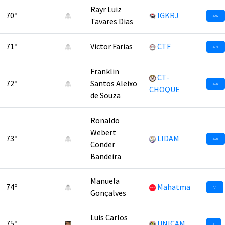
Rayr Luiz
70º
IGKRJ
5,92
Tavares Dias
71º
Victor Farias
CTF
5,75
Franklin
CT-
72º
Santos Aleixo
5,37
CHOQUE
de Souza
Ronaldo
Webert
73º
LIDAM
5,25
Conder
Bandeira
Manuela
74º
Mahatma
5,1
Gonçalves
Luis Carlos
75º
UNICAM
5