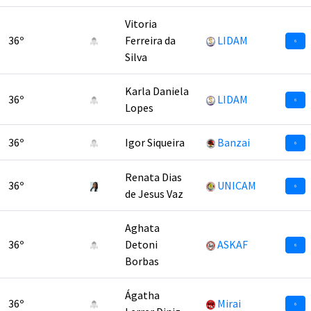
Vitoria
36º
Ferreira da
LIDAM
6
Silva
Karla Daniela
36º
LIDAM
6
Lopes
36º
Igor Siqueira
Banzai
6
Renata Dias
36º
UNICAM
6
de Jesus Vaz
Aghata
36º
Detoni
ASKAF
6
Borbas
Ágatha
36º
Mirai
6