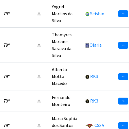
Yngrid
79º
Martins da
Seishin
4,5
Silva
Thamyres
Mariane
79º
Olaria
4,5
Saraiva da
Silva
Alberto
79º
Motta
RK3
4,5
Macedo
Fernando
79º
RK3
4,5
Monteiro
Maria Sophia
79º
dos Santos
CSSA
4,5