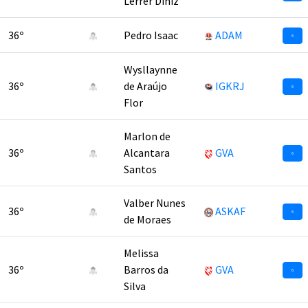
Lerrer Diniz
36º
Pedro Isaac
ADAM
6
Wysllaynne
36º
de Araújo
IGKRJ
6
Flor
Marlon de
36º
Alcantara
GVA
6
Santos
Valber Nunes
36º
ASKAF
6
de Moraes
Melissa
36º
Barros da
GVA
6
Silva