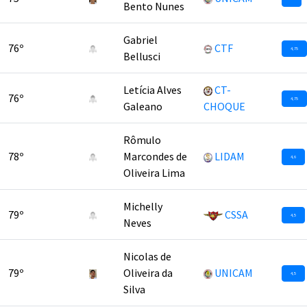
Bento Nunes
Gabriel
76º
CTF
4,75
Bellusci
Letícia Alves
CT-
76º
4,75
Galeano
CHOQUE
Rômulo
78º
Marcondes de
LIDAM
4,6
Oliveira Lima
Michelly
79º
CSSA
4,5
Neves
Nicolas de
79º
Oliveira da
UNICAM
4,5
Silva