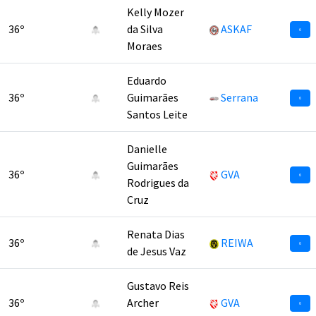
Kelly Mozer
36º
da Silva
ASKAF
6
Moraes
Eduardo
36º
Guimarães
Serrana
6
Santos Leite
Danielle
Guimarães
36º
GVA
6
Rodrigues da
Cruz
Renata Dias
36º
REIWA
6
de Jesus Vaz
Gustavo Reis
36º
Archer
GVA
6