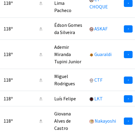
118º
Lima
4
CHOQUE
Pacheco
Édson Gomes
118º
ASKAF
4
da Silveira
Ademir
118º
Miranda
Guaraldi
4
Tupini Junior
Miguel
118º
CTF
4
Rodrigues
118º
Luís Felipe
LKT
4
Giovana
118º
Alves de
Nakayoshi
4
Castro