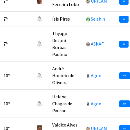
7º
UNICAM
12
Ferreira Lobo
7º
Ísis Pires
Seishin
12
Thyago
Detoni
7º
ASKAF
12
Borbas
Paulino
André
10º
Honório de
Agon
10,5
Oliveira
Helena
10º
Chagas de
Agon
10,5
Paucar
Valdice Alves
10º
UNICAM
10,5