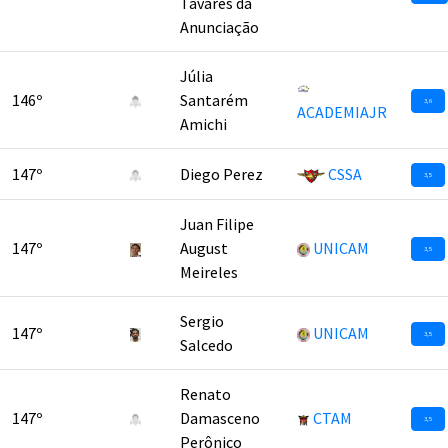
Tavares da
Anunciação
Júlia
146º
Santarém
3,6
ACADEMIAJR
Amichi
147º
Diego Perez
CSSA
3,5
Juan Filipe
147º
August
UNICAM
3,5
Meireles
Sergio
147º
UNICAM
3,5
Salcedo
Renato
147º
Damasceno
CTAM
3,5
Perônico