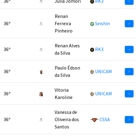
36º
Julia Jomori
RK3
6
Renan
36º
Ferreira
Seishin
6
Pinheiro
Renan Alves
36º
RK3
6
da Silva
Paulo Édson
36º
UNICAM
6
da Silva
Vitoria
36º
UNICAM
6
Karoline
Vanessa de
36º
Oliveira dos
CSSA
6
Santos