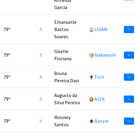
Almeida
Garcia
Emanuelle
79º
Bastos
LIDAM
4,5
Soares
Giselle
79º
Nakayoshi
4,5
Floriano
Bruna
79º
Torii
4,5
Pereira Davi
Augusto da
79º
A.G.K
4,5
Silva Pereira
Rosiney
79º
Banzai
4,5
Santos