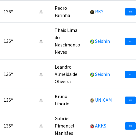
Pedro
136º
RK3
3,75
Farinha
Thais Lima
do
136º
Seishin
3,75
Nascimento
Neves
Leandro
136º
Almeida de
Seishin
3,75
Oliveira
Bruno
136º
UNICAM
3,75
Liborio
Gabriel
136º
Pimentel
AKKS
3,75
Manhães