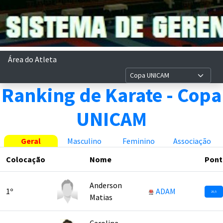
Área do Atleta
Ranking de Karate - Copa
UNICAM
Geral
Masculino
Feminino
Associação
Colocação
Nome
Pont
Anderson
1º
ADAM
20,5
Matias