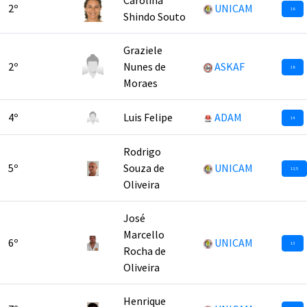
Carolina
2º
UNICAM
18
Shindo Souto
Graziele
2º
Nunes de
ASKAF
18
Moraes
4º
Luis Felipe
ADAM
14
Rodrigo
5º
Souza de
UNICAM
13,5
Oliveira
José
Marcello
6º
UNICAM
13
Rocha de
Oliveira
Henrique