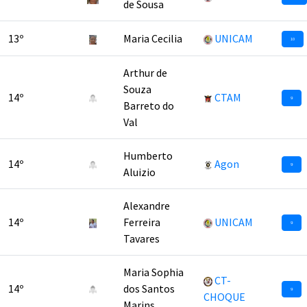
de Sousa
13º
Maria Cecilia
UNICAM
10
Arthur de
Souza
14º
CTAM
9
Barreto do
Val
Humberto
14º
Agon
9
Aluizio
Alexandre
14º
Ferreira
UNICAM
9
Tavares
Maria Sophia
CT-
14º
dos Santos
9
CHOQUE
Marins