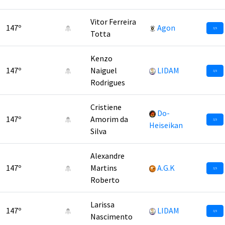
Vitor Ferreira
147º
Agon
3,5
Totta
Kenzo
147º
Naiguel
LIDAM
3,5
Rodrigues
Cristiene
Do-
147º
Amorim da
3,5
Heiseikan
Silva
Alexandre
147º
Martins
A.G.K
3,5
Roberto
Larissa
147º
LIDAM
3,5
Nascimento