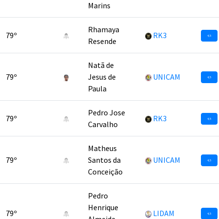
Marins
Rhamaya
79º
RK3
4,5
Resende
Natã de
79º
Jesus de
UNICAM
4,5
Paula
Pedro Jose
79º
RK3
4,5
Carvalho
Matheus
79º
Santos da
UNICAM
4,5
Conceição
Pedro
Henrique
79º
LIDAM
4,5