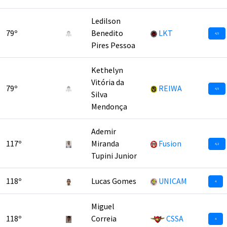
Ledilson
79º
Benedito
LKT
4,5
Pires Pessoa
Kethelyn
Vitória da
79º
REIWA
4,5
Silva
Mendonça
Ademir
117º
Miranda
Fusion
4,2
Tupini Junior
118º
Lucas Gomes
UNICAM
4
Miguel
118º
Correia
CSSA
4