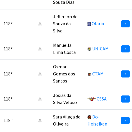
Souza Dias
Jefferson de
118º
Souza da
Olaria
4
Silva
Manuella
118º
UNICAM
4
Lima Costa
Osmar
118º
Gomes dos
CTAM
4
Santos
Josias da
118º
CSSA
4
Silva Veloso
Sara Vilaça de
Do-
118º
4
Oliveira
Heiseikan