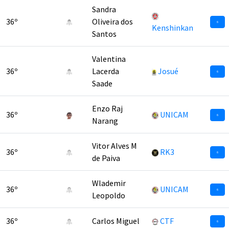
Sandra
36º
Oliveira dos
6
Kenshinkan
Santos
Valentina
36º
Lacerda
Josué
6
Saade
Enzo Raj
36º
UNICAM
6
Narang
Vitor Alves M
36º
RK3
6
de Paiva
Wlademir
36º
UNICAM
6
Leopoldo
36º
Carlos Miguel
CTF
6