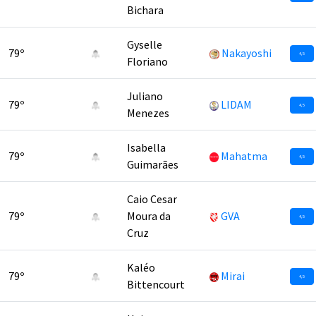
Bichara
Gyselle
79º
Nakayoshi
4,5
Floriano
Juliano
79º
LIDAM
4,5
Menezes
Isabella
79º
Mahatma
4,5
Guimarães
Caio Cesar
79º
Moura da
GVA
4,5
Cruz
Kaléo
79º
Mirai
4,5
Bittencourt