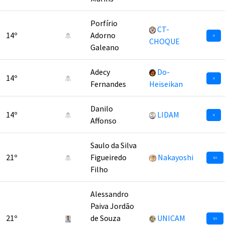
Porfírio
CT-
14º
Adorno
9
CHOQUE
Galeano
Adecy
Do-
14º
9
Fernandes
Heiseikan
Danilo
14º
LIDAM
9
Affonso
Saulo da Silva
21º
Figueiredo
Nakayoshi
8,5
Filho
Alessandro
Paiva Jordão
21º
de Souza
UNICAM
8,5