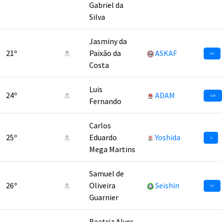
Gabriel da
Silva
Jasminy da
21º
Paixão da
ASKAF
8,5
Costa
Luis
24º
ADAM
8,25
Fernando
Carlos
25º
Eduardo
Yoshida
8
Mega Martins
Samuel de
26º
Oliveira
Seishin
7,5
Guarnier
Beatriz Alves