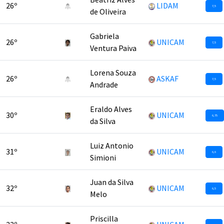
26º
LIDAM
7,5
de Oliveira
Gabriela
26º
UNICAM
7,5
Ventura Paiva
Lorena Souza
26º
ASKAF
7,5
Andrade
Eraldo Alves
30º
UNICAM
6,75
da Silva
Luiz Antonio
31º
UNICAM
6,6
Simioni
Juan da Silva
32º
UNICAM
6,5
Melo
Priscilla