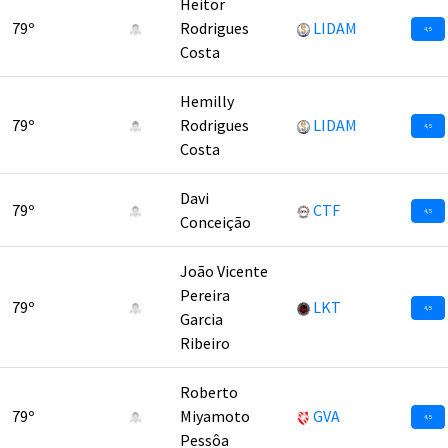
Heitor
79º
Rodrigues
LIDAM
4,5
Costa
Hemilly
79º
Rodrigues
LIDAM
4,5
Costa
Davi
79º
CTF
4,5
Conceição
João Vicente
Pereira
79º
LKT
4,5
Garcia
Ribeiro
Roberto
79º
Miyamoto
GVA
4,5
Pessôa