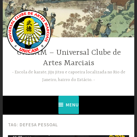
Ir
para
conteúdo
UNICAM – Universal Clube de
Artes Marciais
Escola de karate, jiju jitsu e capoeira localizada no Rio de
Janeiro, bairro do Estácio.
MENU
TAG:
DEFESA PESSOAL