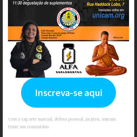
Inscreva-se aqui
Com a tag
arte marcial
,
defesa pessoal
,
jiu jitsu
,
unicam
Deixe um comentário