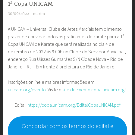
1ª Copa UNICAM
30/09/2022
marim
A UNICAM – Universal Clube de Artes Marciais tem o imenso
prazer de convidar todos os praticantes de karate para a 1ª
Copa UNICAM de Karate que será realizada no dia 4 de
dezembro de 2022 às 9:00h no Clube do Servidor Municipal,
endereço Rua Ulisses Guimarães S/N Cidade Nova – Rio de
Janeiro – RJ – Em frente à prefeitura do Rio de Janeiro.
Inscrições online e maiores informações em
unicam.org/evento
. Visite o
site do Evento
copa.unicam.org
!
Edital:
https://copa.unicam.org/EditalCopaUNICAM.pdf
Concordar com os termos do edital e