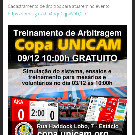
Cadastramento de árbitros para atuarem no evento:
https://forms.gle/4bu4pqoCqpVV9LQL9