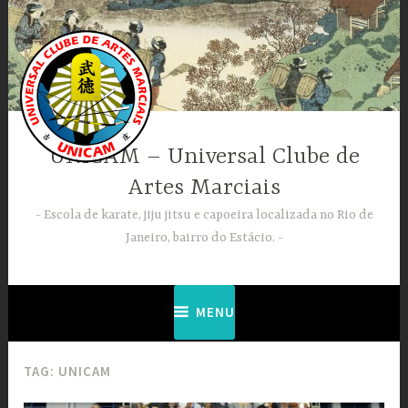
Ir
para
conteúdo
UNICAM – Universal Clube de
Artes Marciais
Escola de karate, jiju jitsu e capoeira localizada no Rio de
Janeiro, bairro do Estácio.
MENU
TAG:
UNICAM