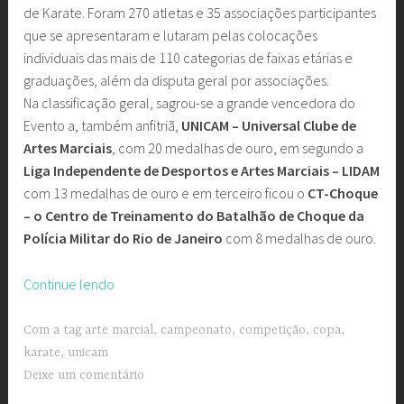
de Karate. Foram 270 atletas e 35 associações participantes
que se apresentaram e lutaram pelas colocações
individuais das mais de 110 categorias de faixas etárias e
graduações, além da disputa geral por associações.
Na classificação geral, sagrou-se a grande vencedora do
Evento a, também anfitriã,
UNICAM – Universal Clube de
Artes Marciais
, com 20 medalhas de ouro, em segundo a
Liga Independente de Desportos e Artes Marciais – LIDAM
com 13 medalhas de ouro e em terceiro ficou o
CT-Choque
– o Centro de Treinamento do Batalhão de Choque da
Polícia Militar do Rio de Janeiro
com 8 medalhas de ouro.
“Club
Continue lendo
Municipal
recebe
Com a tag
arte marcial
,
campeonato
,
competição
,
copa
,
270
karate
,
unicam
competidores
Deixe um comentário
da