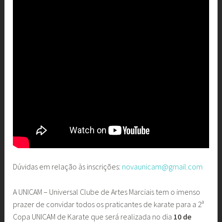
Dúvidas em relação às inscrições:
novaunicam@gmail.com
A UNICAM – Universal Clube de Artes Marciais tem o imenso
prazer de convidar todos os praticantes de karate para a 2ª
Copa UNICAM de Karate que será realizada no dia
10 de