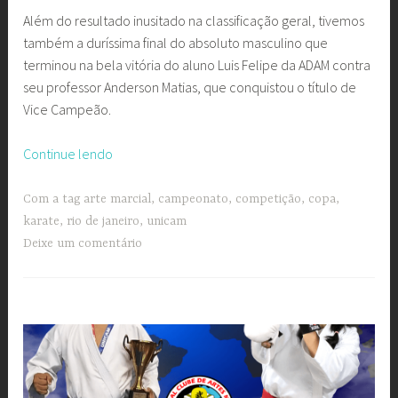
Além do resultado inusitado na classificação geral, tivemos
também a duríssima final do absoluto masculino que
terminou na bela vitória do aluno Luis Felipe da ADAM contra
seu professor Anderson Matias, que conquistou o título de
Vice Campeão.
“ASKAF,
Continue lendo
Grêmio
Vista
Com a tag
arte marcial
,
campeonato
,
competição
,
copa
,
Alegre
karate
,
rio de janeiro
,
unicam
e
Deixe um comentário
LIDAM
no
Pódio
da
3ª
Copa
UNICAM”