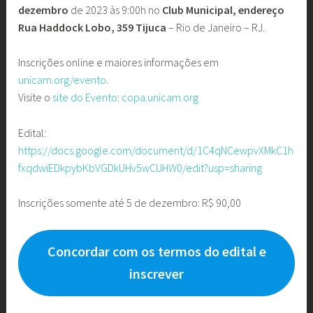
dezembro
de 2023 às 9:00h no
Club Municipal, endereço
Rua Haddock Lobo, 359 Tijuca
– Rio de Janeiro – RJ.
Inscrições online e maiores informações em
unicam.org/evento
.
Visite o
site do Evento
:
copa.unicam.org
Edital:
https://docs.google.com/document/d/1C4qNCewpvXMkC1h
fxqdwiEDkpybKbVGDkUHv5wCUHW0/edit?usp=sharing
Inscrições somente até 5 de dezembro: R$ 90,00
Concordar com os termos do edital e
inscrever