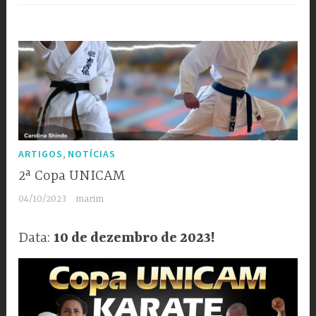
2ª
Copa
UNICAM”
,
ARTIGOS
NOTÍCIAS
2ª Copa UNICAM
04/10/2023
marim
Data:
10 de dezembro de 2023!