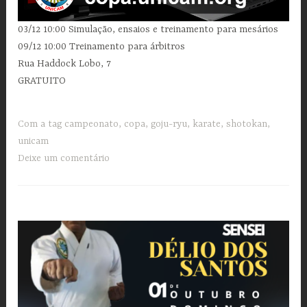
03/12 10:00 Simulação, ensaios e treinamento para mesários
09/12 10:00 Treinamento para árbitros
Rua Haddock Lobo, 7
GRATUITO
Com a tag
campeonato
,
copa
,
goju-ryu
,
karate
,
shotokan
,
unicam
Deixe um comentário