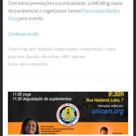
Com belas premiações e pontualidade, a UNICAM gostaria
de parabenizar o organizador Sensei
Francivaldo Martins
Silva
pelo evento.
“Copa
Continue lendo
Do
Heiseikan
Com a tag
arte marcial
,
campeonato
,
competição
,
copa
,
encerra
goju-ryu
,
karate
,
shotokan
,
skif
,
unicam
uma
Deixe um comentário
hora
antes
do
previsto”