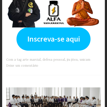
Inscreva-se aqui
Com a tag
arte marcial
,
defesa pessoal
,
jiu jitsu
,
unicam
Deixe um comentário