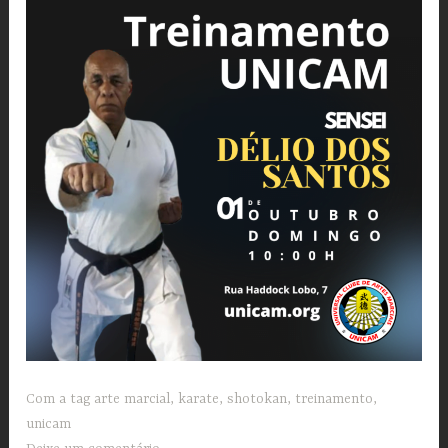
Com a tag
arte marcial
,
karate
,
shotokan
,
treinamento
,
unicam