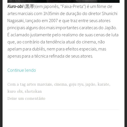
Kuro-obi
(黒帯)(em japonês, “Faixa-Preta”) é um filme de
artes marciais com 1h35min de duração do diretor Shunichi
Nagasaki, lançado em 2007 e que traz entre seus atores
principais alguns dos mais importantes caratecas do Japão.
É aclamado justamente pelo realismo de suas cenas de luta
que, ao contrário da tendência atual do cinema, não
apelam para dublês, nem para efeitos especiais, mas
apenas para a técnica refinada de seus atores.
“Cine
Continue lendo
UNICAM
com
Com a tag
artes marciais
,
cinema
,
goju ryu
,
japão
,
karate
,
Kuro
kuro obi
,
shotokan
Obi
Deixe um comentário
–
Faixa
Preta”