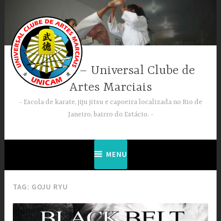
Ir
para
conteúdo
UNICAM – Universal Clube de
Artes Marciais
Escola de karate, jiju jitsu e capoeira localizada no Rio de
Janeiro, bairro do Estácio.
MENU
TAG:
GOJU RYU