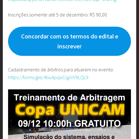
Inscrições somente até 5 de dezembro: R$ 90,00
Concordar com os termos do edital e
inscrever
Cadastramento de árbitros para atuarem no evento:
https://forms.gle/4bu4pqoCqpVV9LQL9