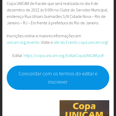
Copa UNICAM de Karate que será realizada no dia 4 de
dezembro de 2022 às 9:00h no Clube do Servidor Municipal,
endereço Rua Ulisses Guimarães S/N Cidade Nova – Rio de
Janeiro – RJ – Em frente à prefeitura do Rio de Janeiro.
Inscrições online e maiores informações em
unicam.org/evento
. Visite o
site do Evento
copa.unicam.org
!
Edital:
https://copa.unicam.org/EditalCopaUNICAM.pdf
Concordar com os termos do edital e
inscrever