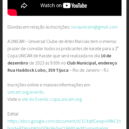
Dúvidas em relação às inscrições:
novaunicam@gmail.com
A UNICAM – Universal Clube de Artes Marciais tem o imenso
prazer de convidar todos os praticantes de karate para a 2ª
Copa UNICAM de Karate que será realizada no dia
10 de
dezembro
de 2023 às 9:00h no
Club Municipal, endereço
Rua Haddock Lobo, 359 Tijuca
– Rio de Janeiro – RJ.
Inscrições online e maiores informações em
unicam.org/evento
.
Visite o
site do Evento
:
copa.unicam.org
Edital:
https://docs.google.com/document/d/1C4qNCewpvXMkC1h
fxqdwiEDkpybKbVGDkUHv5wCUHW0/edit?usp=sharing