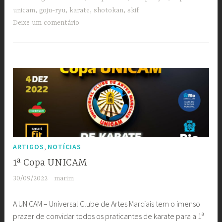
unicam
,
goju-ryu
,
karate
,
shotokan
,
skif
Deixe um comentário
,
ARTIGOS
NOTÍCIAS
1ª Copa UNICAM
30/09/2022
marim
A UNICAM – Universal Clube de Artes Marciais tem o imenso
prazer de convidar todos os praticantes de karate para a 1ª