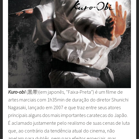
Kuro-obi
(黒帯)(em japonês, “Faixa-Preta”) é um filme de
artes marciais com 1h35min de duração do diretor Shunichi
Nagasaki, lançado em 2007 e que traz entre seus atores
principais alguns dos mais importantes caratecas do Japão.
É aclamado justamente pelo realismo de suas cenas de luta
que, ao contrário da tendência atual do cinema, não
apelam para dublês, nem para efeitos especiais, mas