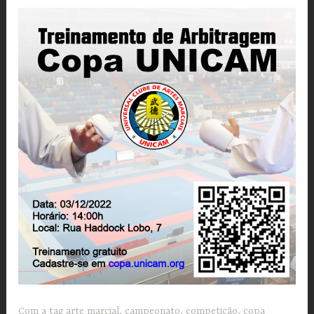
Com a tag
arte marcial
,
campeonato
,
competição
,
copa