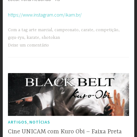
https://www.instagram.com/ikam.br/
Com a tag
arte marcial
,
campeonato
,
carate
,
competição
,
goju-ryu
,
karate
,
shotokan
Deixe um comentário
,
ARTIGOS
NOTÍCIAS
Cine UNICAM com Kuro Obi – Faixa Preta