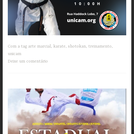
Com a tag
arte marcial
,
karate
,
shotokan
,
treinamento
,
unicam
Deixe um comentário