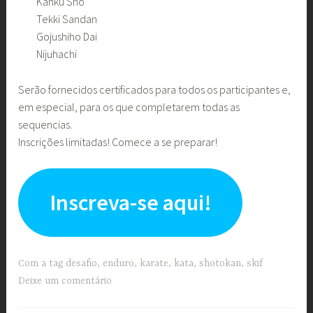
Kanku Sho
Tekki Sandan
Gojushiho Dai
Nijuhachi
Serão fornecidos certificados para todos os participantes e,
em especial, para os que completarem todas as
sequencias.
Inscrições limitadas! Comece a se preparar!
Inscreva-se aqui!
Com a tag
desafio
,
enduro
,
karate
,
kata
,
shotokan
,
skif
Deixe um comentário