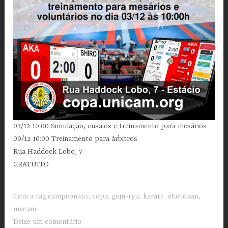
03/12 10:00 Simulação, ensaios e treinamento para mesários
09/12 10:00 Treinamento para árbitros
Rua Haddock Lobo, 7
GRATUITO
Com a tag
campeonato
,
copa
,
goju-ryu
,
karate
,
shotokan
,
unicam
Deixe um comentário