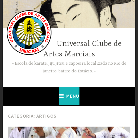
Ir
para
conteúdo
UNICAM – Universal Clube de
Artes Marciais
Escola de karate, jiju jitsu e capoeira localizada no Rio de
Janeiro, bairro do Estácio.
MENU
CATEGORIA:
ARTIGOS