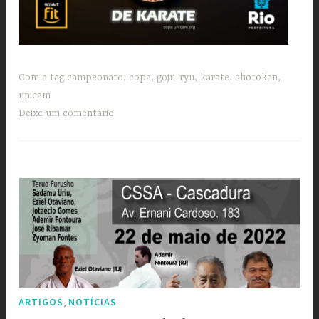
Com a tag
campeonato
,
copa
,
goju-ryu
,
karate
,
shotokan
,
unicam
Deixe um comentário
,
ARTIGOS
NOTÍCIAS