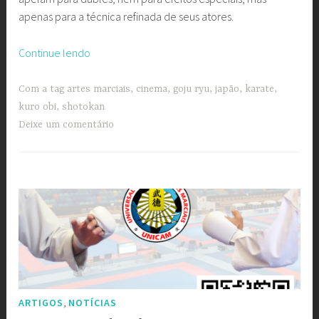
apenas para a técnica refinada de seus atores.
“Cine
Continue lendo
UNICAM
com
Com a tag
artes marciais
,
cinema
,
goju ryu
,
japão
,
karate
,
Kuro
kuro obi
,
shotokan
Obi
Deixe um comentário
–
Faixa
Preta”
,
ARTIGOS
NOTÍCIAS