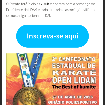
O Evento terá início as
7:30h
e contará com a presença do
Presidente da LIDAM e toda diretoria e associações/filiados
de nossa liga nacional – LIDAM.
Inscreva-se aqui