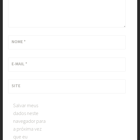
NOME
*
E-MAIL
*
SITE
Salvar meus
dados neste
navegador para
a próxima vez
que eu