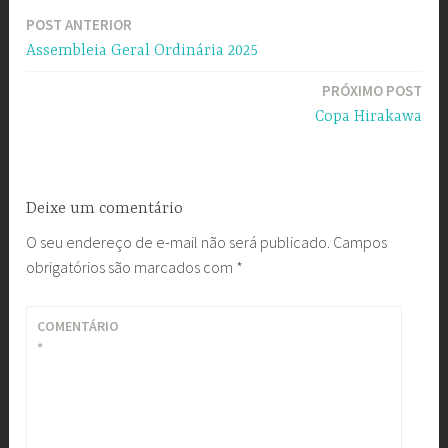
POST ANTERIOR
Navegação
Assembleia Geral Ordinária 2025
de
PRÓXIMO POST
Post
Copa Hirakawa
Deixe um comentário
O seu endereço de e-mail não será publicado.
Campos
obrigatórios são marcados com
*
COMENTÁRIO
*