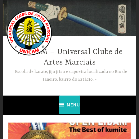
Ir
para
conteúdo
UNICAM – Universal Clube de
Artes Marciais
Escola de karate, jiju jitsu e capoeira localizada no Rio de
Janeiro, bairro do Estácio.
MENU