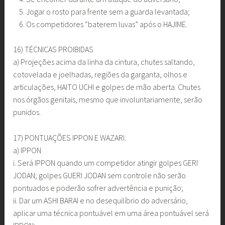
Jogar o rosto para frente sem a guarda levantada;
Os competidores “baterem luvas” após o HAJIME.
16) TÉCNICAS PROIBIDAS
a) Projeções acima da linha da cintura, chutes saltando,
cotovelada e joelhadas, regiões da garganta, olhos e
articulações, HAITO UCHI e golpes de mão aberta. Chutes
nos órgãos genitais, mesmo que involuntariamente, serão
punidos.
17) PONTUAÇÕES IPPON E WAZARI.
a) IPPON
i. Será IPPON quando um competidor atingir golpes GERI
JODAN; golpes GUERI JODAN sem controle não serão
pontuados e poderão sofrer advertência e punição;
ii. Dar um ASHI BARAI e no desequilíbrio do adversário,
aplicar uma técnica pontuável em uma área pontuável será