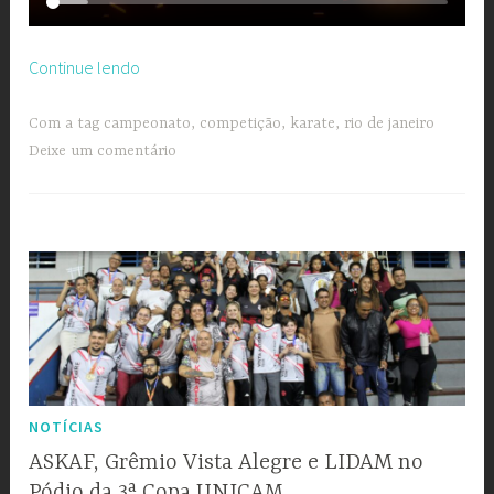
“2º
Continue lendo
Campeonato
Estadual
Com a tag
campeonato
,
competição
,
karate
,
rio de janeiro
de
Deixe um comentário
Karate
OPEN
LIDAM”
NOTÍCIAS
ASKAF, Grêmio Vista Alegre e LIDAM no
Pódio da 3ª Copa UNICAM