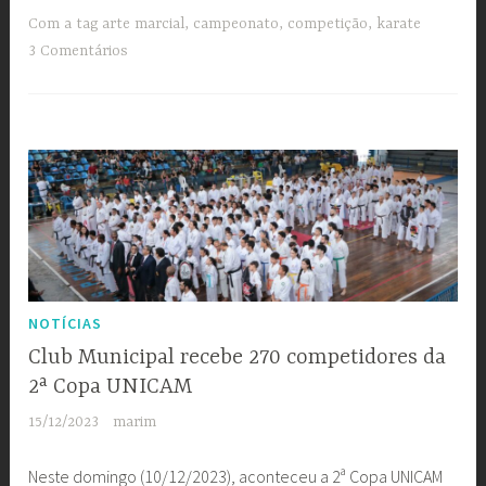
CT
Com a tag
arte marcial
,
campeonato
,
competição
,
karate
Antônio
3 Comentários
Moisés
–
Campeonato
Estadual
LGD
de
Karate”
NOTÍCIAS
Club Municipal recebe 270 competidores da
2ª Copa UNICAM
15/12/2023
marim
Neste domingo (10/12/2023), aconteceu a 2ª Copa UNICAM