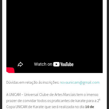
Dúvidas em relação às inscrições:
novaunicam@gmail.com
A UNICAM – Universal Clube de Artes Marciais tem o imenso
prazer de convidar todos os praticantes de karate para a 2ª
Copa UNICAM de Karate que será realizada no dia
10 de