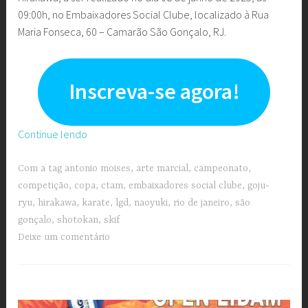
09:00h, no Embaixadores Social Clube, localizado à Rua
Maria Fonseca, 60 – Camarão São Gonçalo, RJ.
Inscreva-se agora!
“Copa
Continue lendo
Hirakawa”
Com a tag
antonio moises
,
arte marcial
,
campeonato
,
competição
,
copa
,
ctam
,
embaixadores social clube
,
goju-
ryu
,
hirakawa
,
karate
,
lgd
,
naoyuki
,
rio de janeiro
,
são
gonçalo
,
shotokan
,
skif
Deixe um comentário