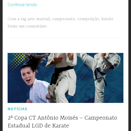
“Copa
Continue lendo
Do-
Heiseikan
Com a tag
arte marcial
,
campeonato
,
competição
,
karate
de
Deixe um comentário
Karate”
NOTÍCIAS
2ª Copa CT Antônio Moisés – Campeonato
Estadual LGD de Karate