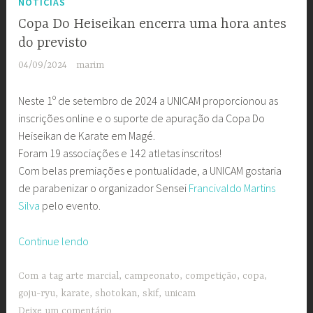
NOTÍCIAS
Copa Do Heiseikan encerra uma hora antes
do previsto
04/09/2024
marim
Neste 1º de setembro de 2024 a UNICAM proporcionou as
inscrições online e o suporte de apuração da Copa Do
Heiseikan de Karate em Magé.
Foram 19 associações e 142 atletas inscritos!
Com belas premiações e pontualidade, a UNICAM gostaria
de parabenizar o organizador Sensei
Francivaldo Martins
Silva
pelo evento.
“Copa
Continue lendo
Do
Heiseikan
Com a tag
arte marcial
,
campeonato
,
competição
,
copa
,
encerra
goju-ryu
,
karate
,
shotokan
,
skif
,
unicam
uma
Deixe um comentário