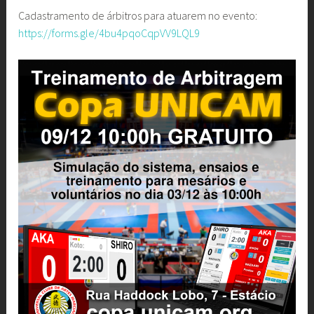
Cadastramento de árbitros para atuarem no evento:
https://forms.gle/4bu4pqoCqpVV9LQL9