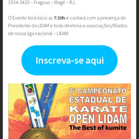
3334-3410 – Fragoso – Magé – RJ.
O Evento terá início as
7:30h
e contará com a presença do
Presidente da LIDAM e toda diretoria e associações/filiados
de nossa liga nacional – LIDAM.
Inscreva-se aqui