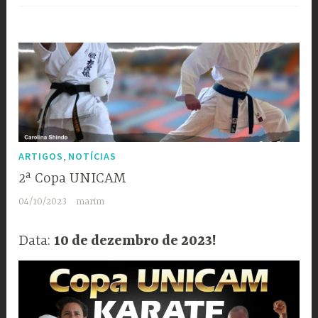
2ª
Copa
UNICAM”
,
ARTIGOS
NOTÍCIAS
2ª Copa UNICAM
04/10/2023
marim
Data:
10 de dezembro de 2023!