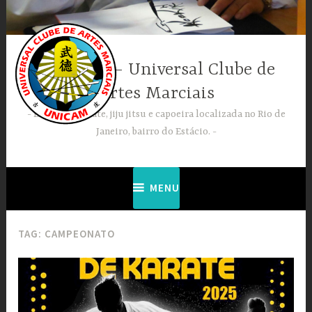
Ir
para
conteúdo
UNICAM – Universal Clube de
Artes Marciais
Escola de karate, jiju jitsu e capoeira localizada no Rio de
Janeiro, bairro do Estácio.
MENU
TAG:
CAMPEONATO