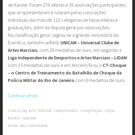
de Karate. Foram 270 atletas e 35 associações participantes
que se apresentaram e lutaram pelas colocações
individuais das mais de 110 categorias de faixas etárias e
graduações, além da disputa geral por associações.
Na classificação geral, sagrou-se a grande vencedora do
Evento a, também anfitriã,
UNICAM – Universal Clube de
Artes Marciais
, com 20 medalhas de ouro, em segundo a
Liga Independente de Desportos e Artes Marciais – LIDAM
com 13 medalhas de ouro e em terceiro ficou o
CT-Choque
– o Centro de Treinamento do Batalhão de Choque da
Polícia Militar do Rio de Janeiro
com 8 medalhas de ouro.
“Club
Continue lendo
Municipal
recebe
Com a tag
arte marcial
,
campeonato
,
competição
,
copa
,
270
karate
,
unicam
competidores
Deixe um comentário
da