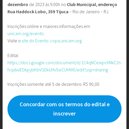
dezembro
de 2023 às 9:00h no
Club Municipal, endereço
Rua Haddock Lobo, 359 Tijuca
– Rio de Janeiro – RJ.
Inscrições online e maiores informações em
unicam.org/evento
.
Visite o
site do Evento
:
copa.unicam.org
Edital:
https://docs.google.com/document/d/1C4qNCewpvXMkC1h
fxqdwiEDkpybKbVGDkUHv5wCUHW0/edit?usp=sharing
Inscrições somente até 5 de dezembro: R$ 90,00
Concordar com os termos do edital e
inscrever