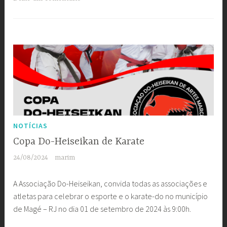
hora
antes
do
previsto”
NOTÍCIAS
Copa Do-Heiseikan de Karate
24/08/2024
marim
A Associação Do-Heiseikan, convida todas as associações e
atletas para celebrar o esporte e o karate-do no município
de Magé – RJ no dia 01 de setembro de 2024 às 9:00h.