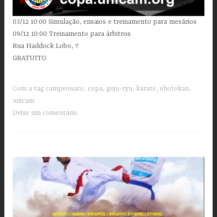
03/12 10:00 Simulação, ensaios e treinamento para mesários
09/12 10:00 Treinamento para árbitros
Rua Haddock Lobo, 7
GRATUITO
Com a tag
campeonato
,
copa
,
goju-ryu
,
karate
,
shotokan
,
unicam
Deixe um comentário