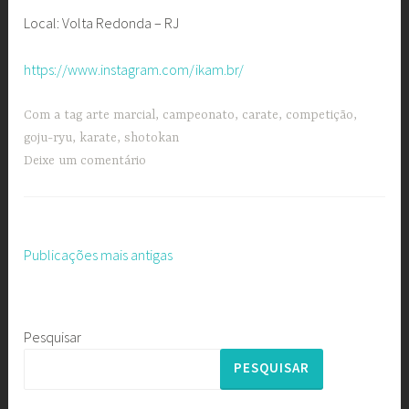
Local: Volta Redonda – RJ
https://www.instagram.com/ikam.br/
Com a tag
arte marcial
,
campeonato
,
carate
,
competição
,
goju-ryu
,
karate
,
shotokan
Deixe um comentário
Publicações mais antigas
Navegação
por
posts
Pesquisar
PESQUISAR