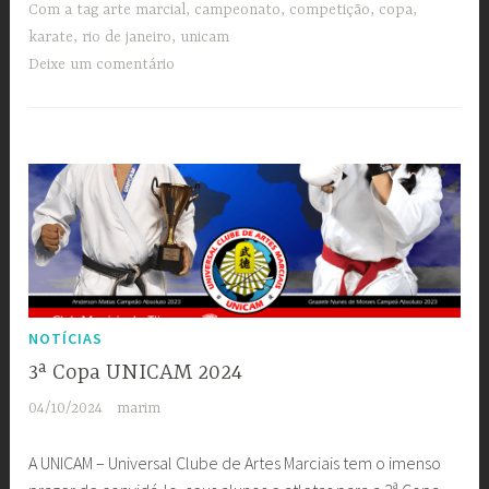
Vista
Com a tag
arte marcial
,
campeonato
,
competição
,
copa
,
Alegre
karate
,
rio de janeiro
,
unicam
e
Deixe um comentário
LIDAM
no
Pódio
da
3ª
Copa
UNICAM”
NOTÍCIAS
3ª Copa UNICAM 2024
04/10/2024
marim
A UNICAM – Universal Clube de Artes Marciais tem o imenso