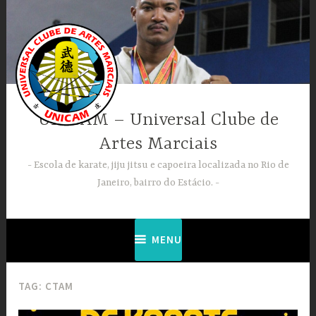
Ir
para
conteúdo
UNICAM – Universal Clube de
Artes Marciais
Escola de karate, jiju jitsu e capoeira localizada no Rio de
Janeiro, bairro do Estácio.
MENU
TAG:
CTAM