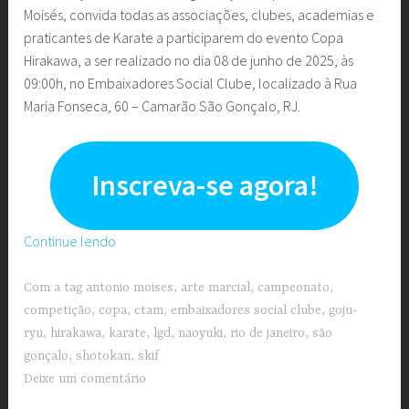
Moisés, convida todas as associações, clubes, academias e
praticantes de Karate a participarem do evento Copa
Hirakawa, a ser realizado no dia 08 de junho de 2025, às
09:00h, no Embaixadores Social Clube, localizado à Rua
Maria Fonseca, 60 – Camarão São Gonçalo, RJ.
Inscreva-se agora!
“Copa
Continue lendo
Hirakawa”
Com a tag
antonio moises
,
arte marcial
,
campeonato
,
competição
,
copa
,
ctam
,
embaixadores social clube
,
goju-
ryu
,
hirakawa
,
karate
,
lgd
,
naoyuki
,
rio de janeiro
,
são
gonçalo
,
shotokan
,
skif
Deixe um comentário