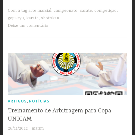
Com a tag
arte marcial
,
campeonato
,
carate
,
competição
,
goju-ryu
,
karate
,
shotokan
Deixe um comentário
,
ARTIGOS
NOTÍCIAS
Treinamento de Arbitragem para Copa
UNICAM
26/11/2022
marim