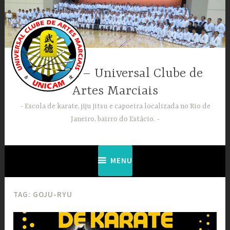
Ir
para
conteúdo
UNICAM – Universal Clube de
Artes Marciais
Escola de karate, jiju jitsu e capoeira localizada no Rio de
Janeiro, bairro do Estácio.
MENU
TAG:
GOJU-RYU