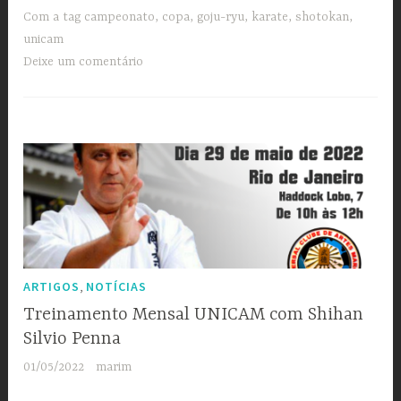
Com a tag
campeonato
,
copa
,
goju-ryu
,
karate
,
shotokan
,
unicam
Deixe um comentário
,
ARTIGOS
NOTÍCIAS
Treinamento Mensal UNICAM com Shihan
Silvio Penna
01/05/2022
marim