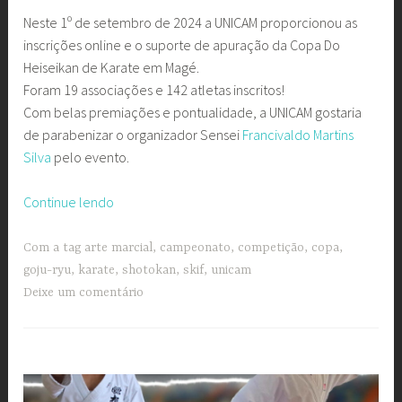
Neste 1º de setembro de 2024 a UNICAM proporcionou as
inscrições online e o suporte de apuração da Copa Do
Heiseikan de Karate em Magé.
Foram 19 associações e 142 atletas inscritos!
Com belas premiações e pontualidade, a UNICAM gostaria
de parabenizar o organizador Sensei
Francivaldo Martins
Silva
pelo evento.
“Copa
Continue lendo
Do
Heiseikan
Com a tag
arte marcial
,
campeonato
,
competição
,
copa
,
encerra
goju-ryu
,
karate
,
shotokan
,
skif
,
unicam
uma
Deixe um comentário
hora
antes
do
previsto”