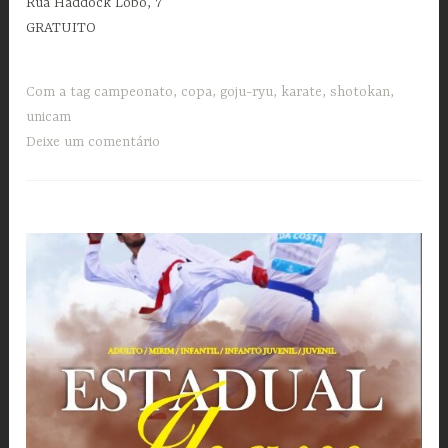
Rua Haddock Lobo, 7
GRATUITO
Com a tag
campeonato
,
copa
,
goju-ryu
,
karate
,
shotokan
,
unicam
Deixe um comentário