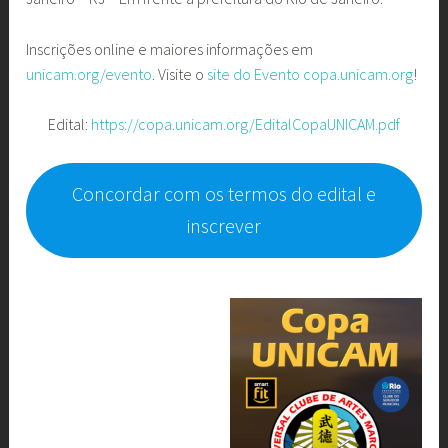
Inscrições online e maiores informações em
unicam.org/evento
. Visite o
site do Evento
copa.unicam.org
!
Edital:
https://copa.unicam.org/EditalCopaUNICAM.pdf
Concordar com os termos do edital e
inscrever