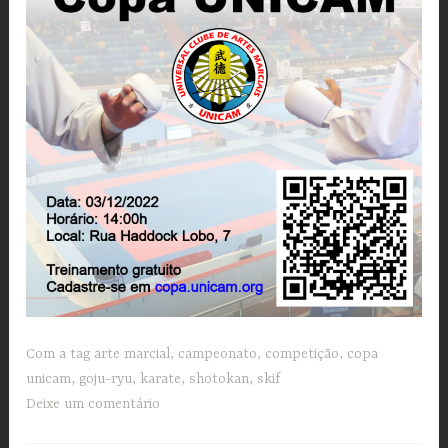
Com a tag
arte marcial
,
campeonato
,
competição
,
copa
unicam
,
goju-ryu
,
karate
,
shotokan
,
skif
Deixe um comentário