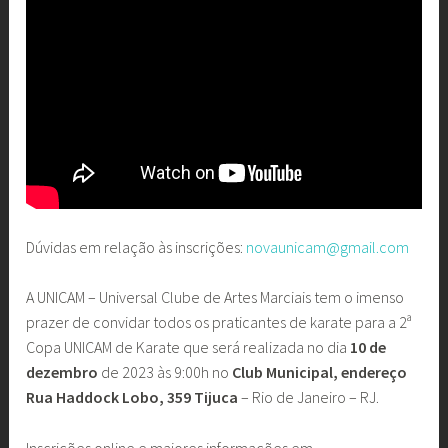
Dúvidas em relação às inscrições:
novaunicam@gmail.com
A UNICAM – Universal Clube de Artes Marciais tem o imenso
prazer de convidar todos os praticantes de karate para a 2ª
Copa UNICAM de Karate que será realizada no dia
10 de
dezembro
de 2023 às 9:00h no
Club Municipal, endereço
Rua Haddock Lobo, 359 Tijuca
– Rio de Janeiro – RJ.
Inscrições online e maiores informações em