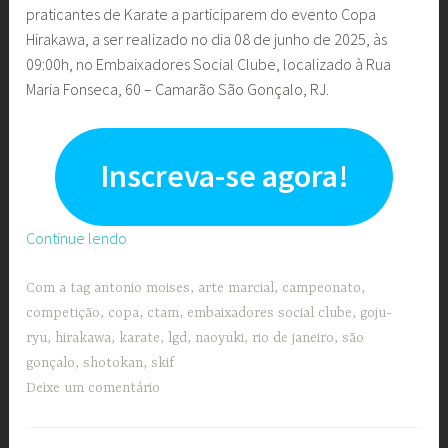
praticantes de Karate a participarem do evento Copa
Hirakawa, a ser realizado no dia 08 de junho de 2025, às
09:00h, no Embaixadores Social Clube, localizado à Rua
Maria Fonseca, 60 – Camarão São Gonçalo, RJ.
Inscreva-se agora!
“Copa
Continue lendo
Hirakawa”
Com a tag
antonio moises
,
arte marcial
,
campeonato
,
competição
,
copa
,
ctam
,
embaixadores social clube
,
goju-
ryu
,
hirakawa
,
karate
,
lgd
,
naoyuki
,
rio de janeiro
,
são
gonçalo
,
shotokan
,
skif
Deixe um comentário