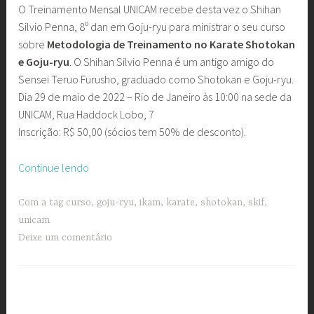
O Treinamento Mensal UNICAM recebe desta vez o Shihan
Silvio Penna, 8º dan em Goju-ryu para ministrar o seu curso
sobre
Metodologia de Treinamento no Karate Shotokan
e Goju-ryu
. O Shihan Silvio Penna é um antigo amigo do
Sensei Teruo Furusho, graduado como Shotokan e Goju-ryu.
Dia 29 de maio de 2022 – Rio de Janeiro às 10:00 na sede da
UNICAM, Rua Haddock Lobo, 7
Inscrição: R$ 50,00 (sócios tem 50% de desconto).
“Treinamento
Continue lendo
Mensal
UNICAM
Com a tag
curso
,
goju-ryu
,
ikam
,
karate
,
shotokan
,
skif
,
com
unicam
Shihan
Deixe um comentário
Silvio
Penna”