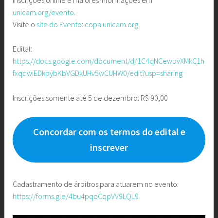
unicam.org/evento
.
Visite o
site do Evento
:
copa.unicam.org
Edital:
https://docs.google.com/document/d/1C4qNCewpvXMkC1h
fxqdwiEDkpybKbVGDkUHv5wCUHW0/edit?usp=sharing
Inscrições somente até 5 de dezembro: R$ 90,00
Concordar com os termos do edital e
inscrever
Cadastramento de árbitros para atuarem no evento:
https://forms.gle/4bu4pqoCqpVV9LQL9