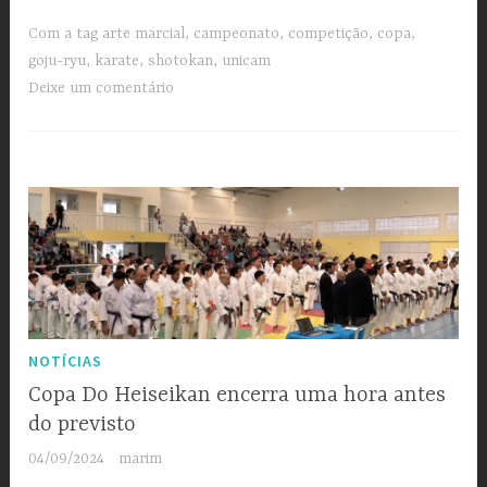
Copa
UNICAM
Com a tag
arte marcial
,
campeonato
,
competição
,
copa
,
2024”
goju-ryu
,
karate
,
shotokan
,
unicam
Deixe um comentário
NOTÍCIAS
Copa Do Heiseikan encerra uma hora antes
do previsto
04/09/2024
marim