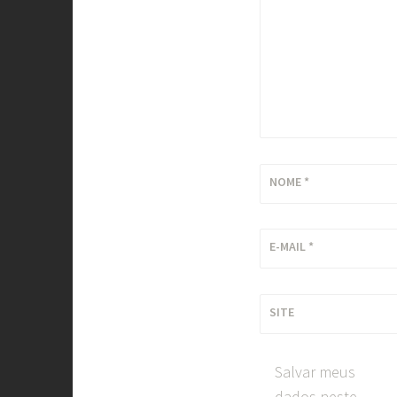
NOME
*
E-MAIL
*
SITE
Salvar meus
dados neste