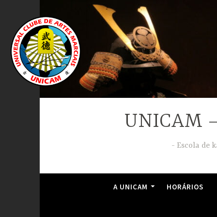
Ir
para
conteúdo
UNICAM – 
Escola de k
A UNICAM
HORÁRIOS