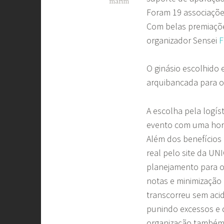
marim
Foram 19 associações
Com belas premiaçõe
organizador Sensei
F
O ginásio escolhido
arquibancada para o 
A escolha pela logís
evento com uma hora 
Além dos benefício
real pelo site da UN
planejamento para o
notas e minimização
transcorreu sem aci
punindo excessos e d
organização também 