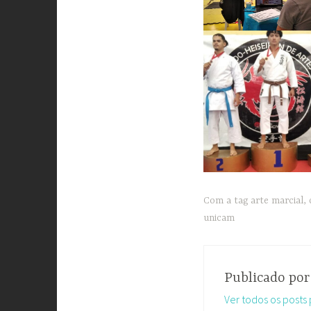
Com a tag
arte marcial
,
unicam
Publicado po
Ver todos os posts