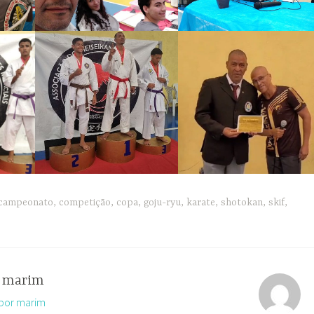
campeonato
,
competição
,
copa
,
goju-ryu
,
karate
,
shotokan
,
skif
,
r
marim
 por marim