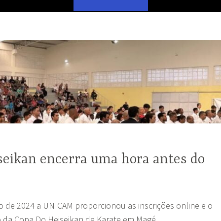
seikan encerra uma hora antes do
o de 2024 a UNICAM proporcionou as inscrições online e o
 da Copa Do Heiseikan de Karate em Magé.