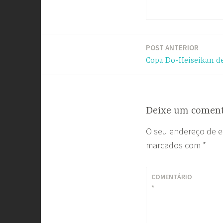
POST ANTERIOR
Navegação
Copa Do-Heiseikan de
de
Post
Deixe um coment
O seu endereço de e
marcados com
*
COMENTÁRIO
*