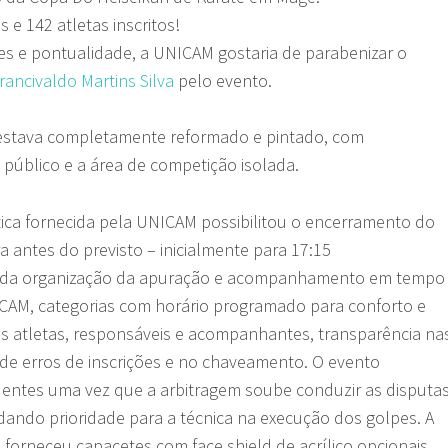
 e 142 atletas inscritos!
s e pontualidade, a UNICAM gostaria de parabenizar o
rancivaldo Martins Silva
pelo evento.
 estava completamente reformado e pintado, com
público e a área de competição isolada.
tica fornecida pela UNICAM possibilitou o encerramento do
antes do previsto – inicialmente para 17:15
s da organização da apuração e acompanhamento em tempo
ICAM, categorias com horário programado para conforto e
s atletas, responsáveis e acompanhantes, transparência na
 de erros de inscrições e no chaveamento. O evento
dentes uma vez que a arbitragem soube conduzir as disputas
ando prioridade para a técnica na execução dos golpes. A
forneceu capacetes com face shield de acrílico opcionais