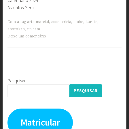
Calendário 2024
Assuntos Gerais
Com a tag
arte marcial
,
assembleia
,
clube
,
karate
,
shotokan
,
unicam
Deixe um comentário
Pesquisar
PESQUISAR
Matricular