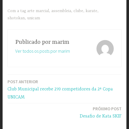
Com a tag
arte marcial
,
assembleia
,
clube
,
karate
,
shotokan
,
unicam
Publicado por
marim
Ver todos os posts por marim
POST ANTERIOR
Navegação
Club Municipal recebe 270 competidores da 2ª Copa
de
UNICAM
Post
PRÓXIMO POST
Desafio de Kata SKIF