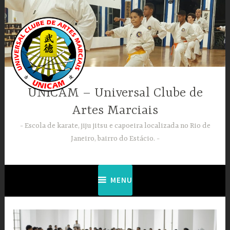
Ir
para
conteúdo
UNICAM – Universal Clube de
Artes Marciais
Escola de karate, jiju jitsu e capoeira localizada no Rio de
Janeiro, bairro do Estácio.
MENU