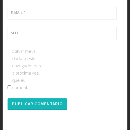
E-MAIL
*
SITE
Salvar meus
dados neste
navegador para
a próxima vez
que eu
comentar.