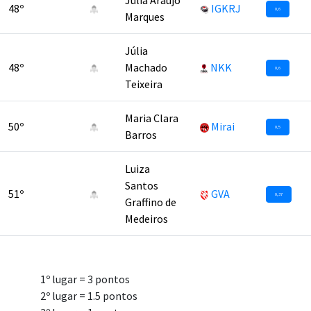
Júlia Araújo
48º
IGKRJ
0,6
Marques
Júlia
48º
Machado
NKK
0,6
Teixeira
Maria Clara
50º
Mirai
0,5
Barros
Luiza
Santos
51º
GVA
0,37
Graffino de
Medeiros
1º lugar = 3 pontos
2º lugar = 1.5 pontos