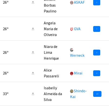
26º
ASKAF
3
Borbas
Paulino
Angela
26º
Maria de
GVA
3
Oliveira
Niara de
26º
Lima
3
Werneck
Henrique
Alice
26º
Mirai
3
Passareli
Isabelly
Shindo-
33º
Almeida da
2,5
Kai
Silva