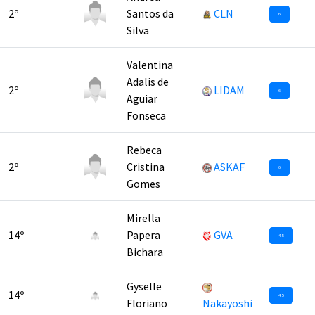
2º
Santos da
CLN
6
Silva
Valentina
Adalis de
2º
LIDAM
6
Aguiar
Fonseca
Rebeca
2º
Cristina
ASKAF
6
Gomes
Mirella
14º
Papera
GVA
4,5
Bichara
Gyselle
14º
4,5
Floriano
Nakayoshi