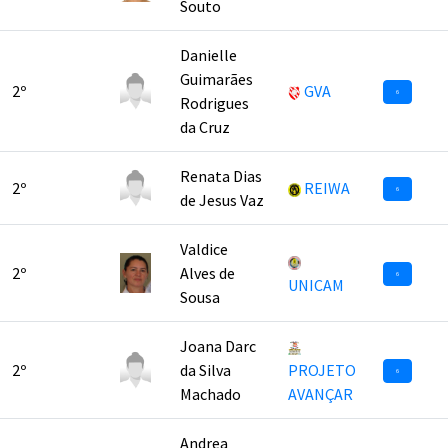
Souto
Danielle
Guimarães
2º
GVA
6
Rodrigues
da Cruz
Renata Dias
2º
REIWA
6
de Jesus Vaz
Valdice
2º
Alves de
6
UNICAM
Sousa
Joana Darc
2º
da Silva
PROJETO
6
Machado
AVANÇAR
Andrea