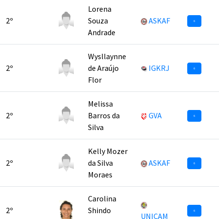
Lorena
2º
Souza
ASKAF
6
Andrade
Wysllaynne
2º
de Araújo
IGKRJ
6
Flor
Melissa
2º
Barros da
GVA
6
Silva
Kelly Mozer
2º
da Silva
ASKAF
6
Moraes
Carolina
2º
Shindo
6
UNICAM