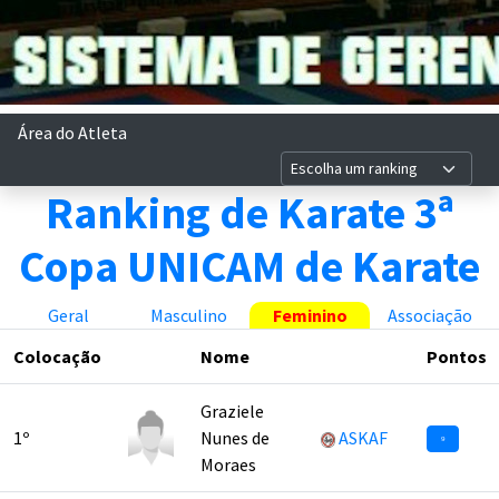
Área do Atleta
Ranking de Karate 3ª
Copa UNICAM de Karate
Geral
Masculino
Feminino
Associação
Colocação
Nome
Pontos
Graziele
1º
Nunes de
ASKAF
9
Moraes