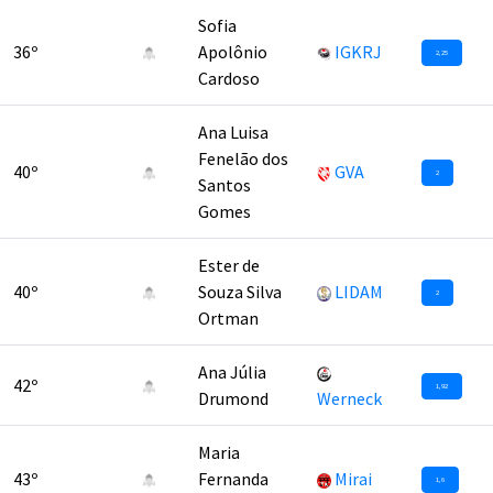
Sofia
36º
Apolônio
IGKRJ
2,25
Cardoso
Ana Luisa
Fenelão dos
40º
GVA
2
Santos
Gomes
Ester de
40º
Souza Silva
LIDAM
2
Ortman
Ana Júlia
42º
1,92
Drumond
Werneck
Maria
43º
Fernanda
Mirai
1,6