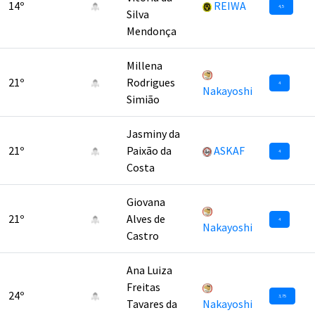
14º
REIWA
4,5
Silva
Mendonça
Millena
21º
Rodrigues
4
Nakayoshi
Simião
Jasminy da
21º
Paixão da
ASKAF
4
Costa
Giovana
21º
Alves de
4
Nakayoshi
Castro
Ana Luiza
Freitas
24º
3,75
Tavares da
Nakayoshi