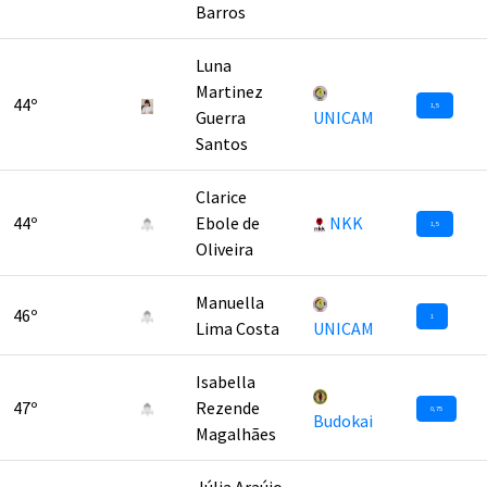
Barros
Luna
Martinez
44º
1,5
Guerra
UNICAM
Santos
Clarice
44º
Ebole de
NKK
1,5
Oliveira
Manuella
46º
1
Lima Costa
UNICAM
Isabella
47º
Rezende
0,75
Budokai
Magalhães