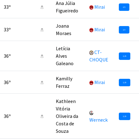
Ana Júlia
33º
Mirai
2,5
Figueiredo
Joana
33º
Mirai
2,5
Moraes
Letícia
CT-
36º
Alves
2,25
CHOQUE
Galeano
Kamilly
36º
Mirai
2,25
Ferraz
Kathleen
Vitória
36º
Oliveira da
2,25
Werneck
Costa de
Souza