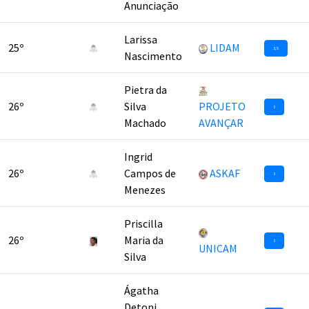
Anunciação
Larissa
25º
LIDAM
3,5
Nascimento
Pietra da
26º
Silva
PROJETO
3
Machado
AVANÇAR
Ingrid
26º
Campos de
ASKAF
3
Menezes
Priscilla
26º
Maria da
3
UNICAM
Silva
Ágatha
Detoni