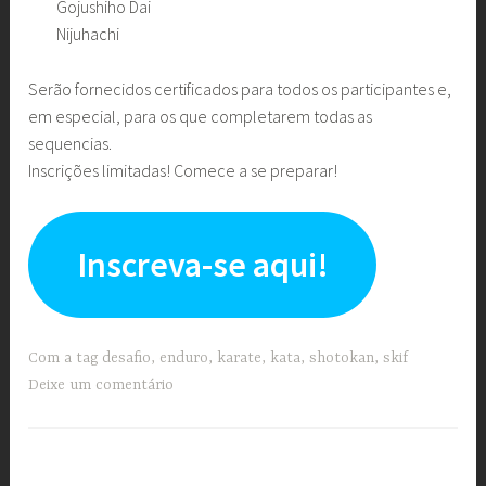
Gojushiho Dai
Nijuhachi
Serão fornecidos certificados para todos os participantes e,
em especial, para os que completarem todas as
sequencias.
Inscrições limitadas! Comece a se preparar!
Inscreva-se aqui!
Com a tag
desafio
,
enduro
,
karate
,
kata
,
shotokan
,
skif
Deixe um comentário