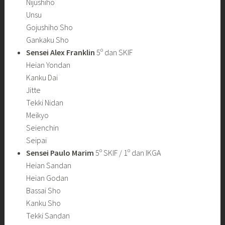
Nijushiho
Unsu
Gojushiho Sho
Gankaku Sho
Sensei Alex Franklin
5º dan SKIF
Heian Yondan
Kanku Dai
Jitte
Tekki Nidan
Meikyo
Seienchin
Seipai
Sensei Paulo Marim
5º SKIF / 1º dan IKGA
Heian Sandan
Heian Godan
Bassai Sho
Kanku Sho
Tekki Sandan