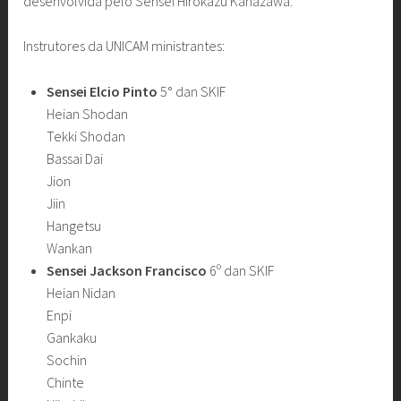
desenvolvida pelo Sensei Hirokazu Kanazawa.
Instrutores da UNICAM ministrantes:
Sensei Elcio Pinto
5° dan SKIF
Heian Shodan
Tekki Shodan
Bassai Dai
Jion
Jiin
Hangetsu
Wankan
Sensei Jackson Francisco
6º dan SKIF
Heian Nidan
Enpi
Gankaku
Sochin
Chinte