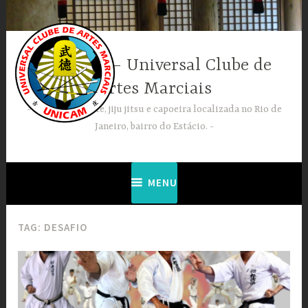
Ir
para
conteúdo
UNICAM – Universal Clube de
Artes Marciais
Escola de karate, jiju jitsu e capoeira localizada no Rio de
Janeiro, bairro do Estácio.
MENU
TAG:
DESAFIO