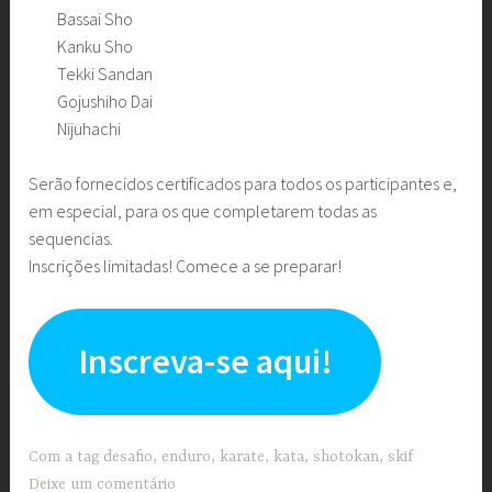
Bassai Sho
Kanku Sho
Tekki Sandan
Gojushiho Dai
Nijuhachi
Serão fornecidos certificados para todos os participantes e,
em especial, para os que completarem todas as
sequencias.
Inscrições limitadas! Comece a se preparar!
Inscreva-se aqui!
Com a tag
desafio
,
enduro
,
karate
,
kata
,
shotokan
,
skif
Deixe um comentário