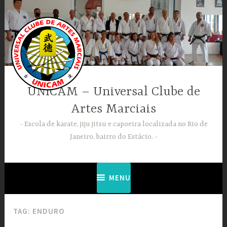
Ir
para
conteúdo
UNICAM – Universal Clube de
Artes Marciais
Escola de karate, jiju jitsu e capoeira localizada no Rio de
Janeiro, bairro do Estácio.
MENU
TAG:
ENDURO