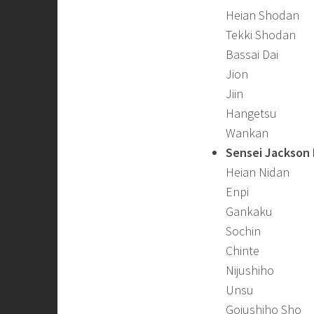
Heian Shodan
Tekki Shodan
Bassai Dai
Jion
Jiin
Hangetsu
Wankan
Sensei Jackson 
Heian Nidan
Enpi
Gankaku
Sochin
Chinte
Nijushiho
Unsu
Gojushiho Sho