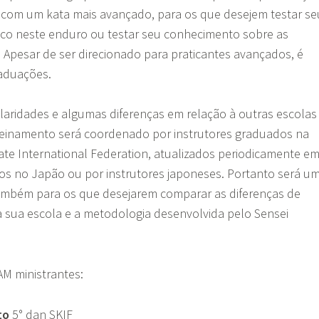
 com um kata mais avançado, para os que desejem testar se
ico neste enduro ou testar seu conhecimento sobre as
Apesar de ser direcionado para praticantes avançados, é
raduações.
ularidades e algumas diferenças em relação à outras escolas
reinamento será coordenado por instrutores graduados na
te International Federation, atualizados periodicamente e
dos no Japão ou por instrutores japoneses. Portanto será u
mbém para os que desejarem comparar as diferenças de
a sua escola e a metodologia desenvolvida pelo Sensei
AM ministrantes:
to
5° dan SKIF