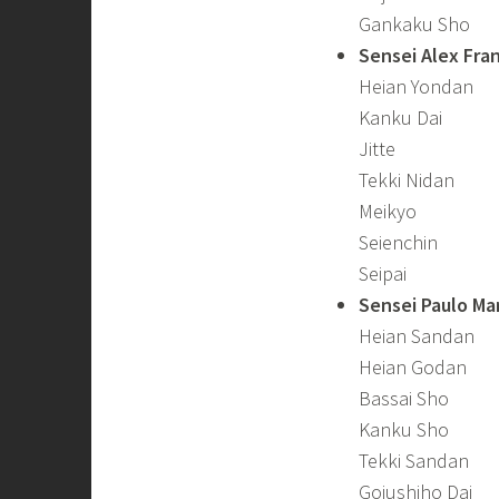
Gankaku Sho
Sensei Alex Fran
Heian Yondan
Kanku Dai
Jitte
Tekki Nidan
Meikyo
Seienchin
Seipai
Sensei Paulo Ma
Heian Sandan
Heian Godan
Bassai Sho
Kanku Sho
Tekki Sandan
Gojushiho Dai