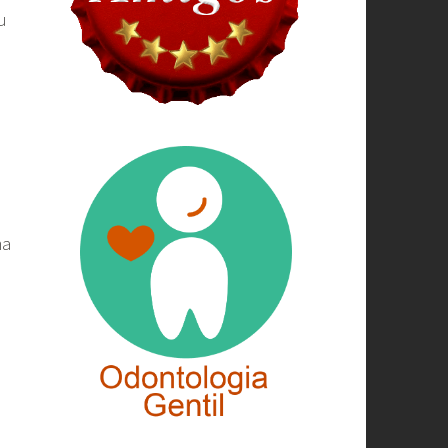
u
m
ma