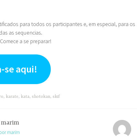
ificados para todos os participantes e, em especial, para os
as as sequencias.
! Comece a se preparar!
-se aqui!
ro
,
karate
,
kata
,
shotokan
,
skif
r
marim
 por marim