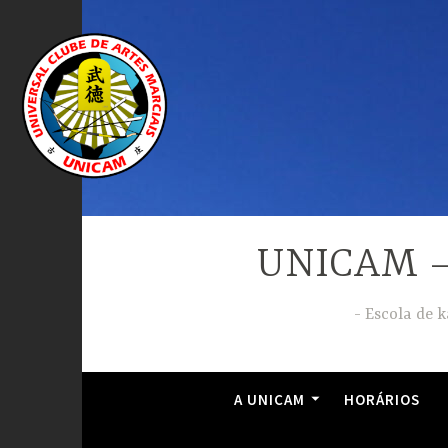
Ir
para
conteúdo
UNICAM – 
Escola de k
A UNICAM
HORÁRIOS