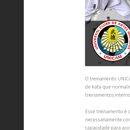
O treinamento UNICA
de kata que normalm
treinamentos interno
Esse treinamento é 
necessariamente co
capacidade para aco