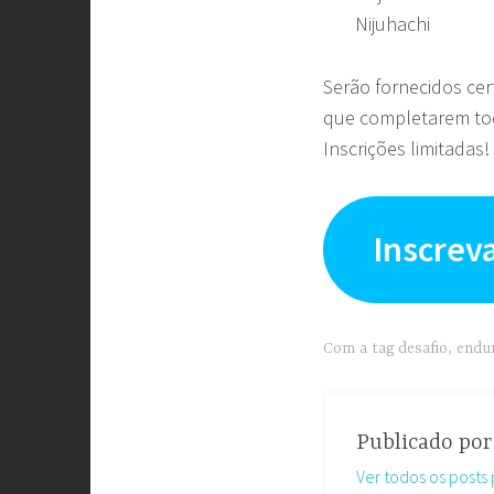
Nijuhachi
Serão fornecidos cert
que completarem tod
Inscrições limitadas
Inscreva
Com a tag
desafio
,
endu
Publicado po
Ver todos os posts