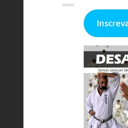
marim
Inscrev