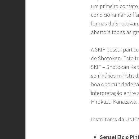
um primeiro contato
condicionamento fís
formas da Shotokan. 
aberto à todas as g
A SKIF possui partic
de Shotokan. Este t
SKIF – Shotokan Kara
seminários ministra
boa oportunidade ta
interpretação entre 
Hirokazu Kanazawa.
Instrutores da UNIC
Sensei Elcio Pin