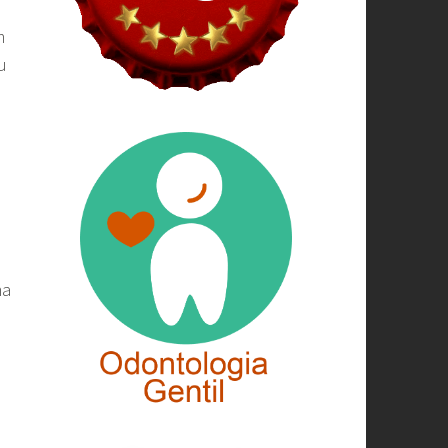
m
u
m
ma