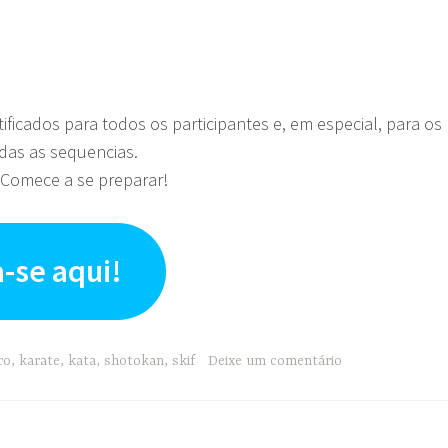
ificados para todos os participantes e, em especial, para os
as as sequencias.
! Comece a se preparar!
-se aqui!
ro
,
karate
,
kata
,
shotokan
,
skif
Deixe um comentário