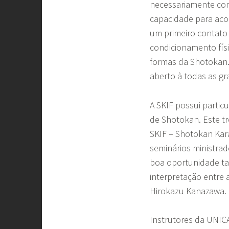
necessariamente co
capacidade para aco
um primeiro contato
condicionamento fís
formas da Shotokan. 
aberto à todas as g
A SKIF possui partic
de Shotokan. Este t
SKIF – Shotokan Kara
seminários ministra
boa oportunidade ta
interpretação entre 
Hirokazu Kanazawa.
Instrutores da UNIC