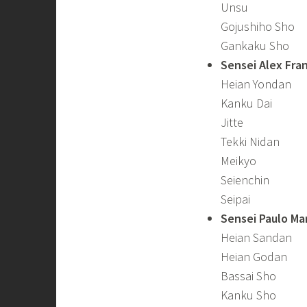
Unsu
Gojushiho Sho
Gankaku Sho
Sensei Alex Fran
Heian Yondan
Kanku Dai
Jitte
Tekki Nidan
Meikyo
Seienchin
Seipai
Sensei Paulo Ma
Heian Sandan
Heian Godan
Bassai Sho
Kanku Sho