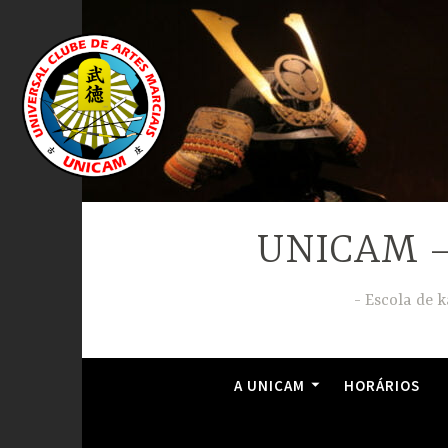
Ir
para
conteúdo
UNICAM – 
Escola de k
A UNICAM
HORÁRIOS