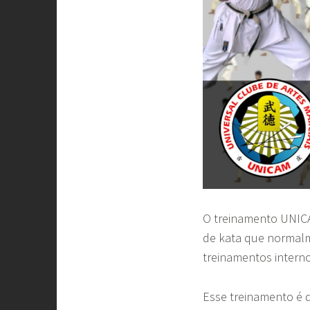
O treinamento UNICA
de kata que normalm
treinamentos interno
Esse treinamento é 