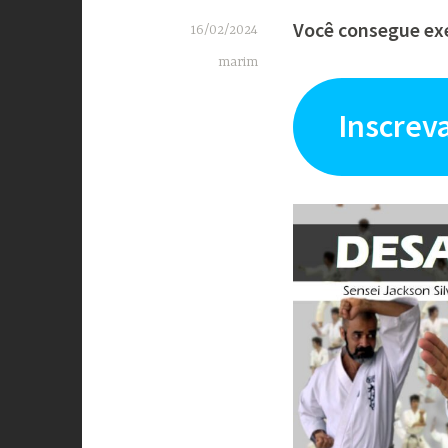
Você consegue exe
16/02/2024
marim
Inscrev