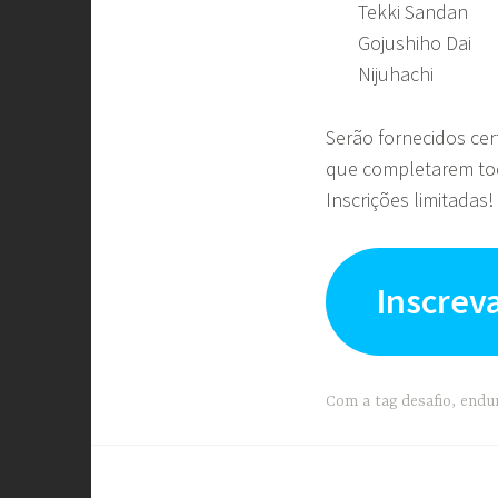
Tekki Sandan
Gojushiho Dai
Nijuhachi
Serão fornecidos cert
que completarem tod
Inscrições limitadas
Inscreva
Com a tag
desafio
,
endu