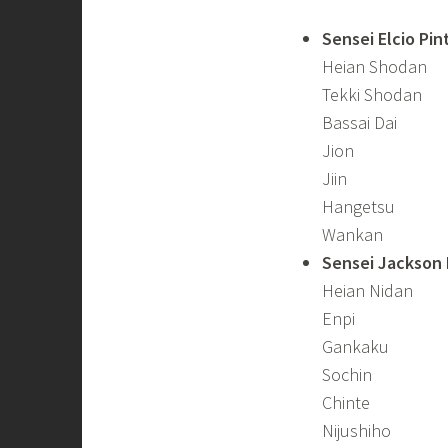
Sensei Elcio Pin
Heian Shodan
Tekki Shodan
Bassai Dai
Jion
Jiin
Hangetsu
Wankan
Sensei Jackson 
Heian Nidan
Enpi
Gankaku
Sochin
Chinte
Nijushiho