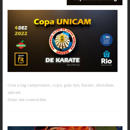
Com a tag
campeonato
,
copa
,
goju-ryu
,
karate
,
shotokan
,
unicam
Deixe um comentário