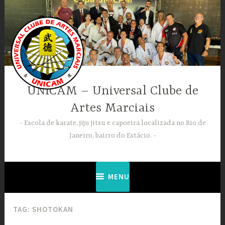
Ir
para
conteúdo
UNICAM – Universal Clube de
Artes Marciais
Escola de karate, jiju jitsu e capoeira localizada no Rio de
Janeiro, bairro do Estácio.
MENU
TAG:
SHOTOKAN