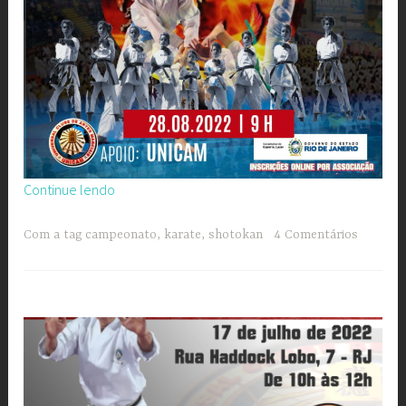
“Copa
Continue lendo
Magé
de
Com a tag
campeonato
,
karate
,
shotokan
4 Comentários
Karate”