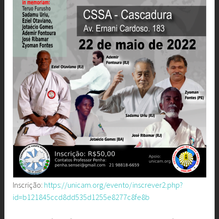
Inscrição:
https://unicam.org/evento/inscrever2.php?
id=b121845ccd8dd535d1255e8277c8fe8b