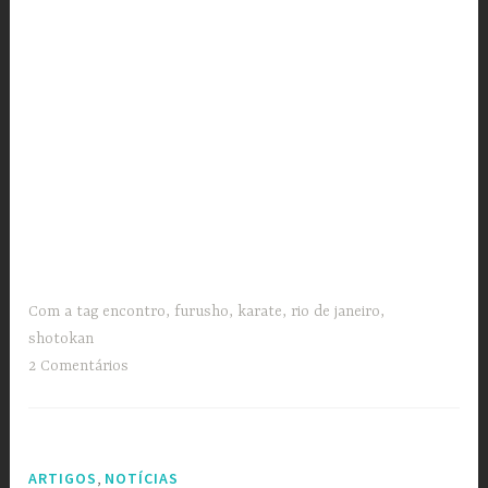
Com a tag
encontro
,
furusho
,
karate
,
rio de janeiro
,
shotokan
2 Comentários
,
ARTIGOS
NOTÍCIAS