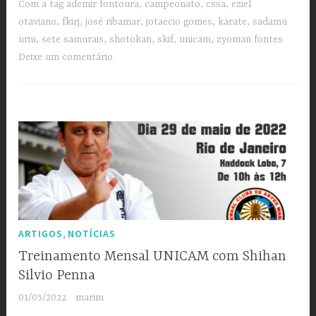
Com a tag
ademir fontoura
,
campeonato
,
cssa
,
eziel
otaviano
,
fkirj
,
josé ribamar
,
jotaecio gomes
,
karate
,
sadamu
uriu
,
sete samurais
,
shotokan
,
skif
,
unicam
,
zyoman fontes
Deixe um comentário
,
ARTIGOS
NOTÍCIAS
Treinamento Mensal UNICAM com Shihan
Silvio Penna
01/05/2022
marim