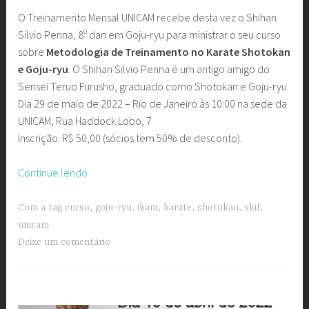
O Treinamento Mensal UNICAM recebe desta vez o Shihan
Silvio Penna, 8º dan em Goju-ryu para ministrar o seu curso
sobre
Metodologia de Treinamento no Karate Shotokan
e Goju-ryu
. O Shihan Silvio Penna é um antigo amigo do
Sensei Teruo Furusho, graduado como Shotokan e Goju-ryu.
Dia 29 de maio de 2022 – Rio de Janeiro às 10:00 na sede da
UNICAM, Rua Haddock Lobo, 7
Inscrição: R$ 50,00 (sócios tem 50% de desconto).
“Treinamento
Continue lendo
Mensal
UNICAM
Com a tag
curso
,
goju-ryu
,
ikam
,
karate
,
shotokan
,
skif
,
com
unicam
Shihan
Deixe um comentário
Silvio
Penna”