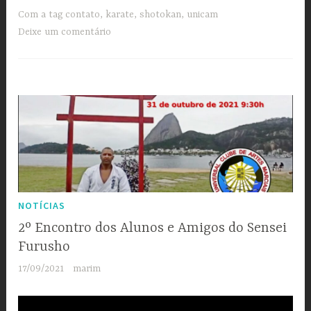
UNICAM
Com a tag
contato
,
karate
,
shotokan
,
unicam
convida
Deixe um comentário
Sensei
Délio
Santos”
NOTÍCIAS
2º Encontro dos Alunos e Amigos do Sensei
Furusho
17/09/2021
marim