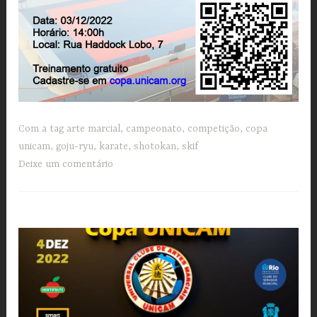
Com a tag
arte marcial
,
campeonato
,
competição
,
copa
unicam
,
goju-ryu
,
karate
,
shotokan
,
skif
Deixe um comentário