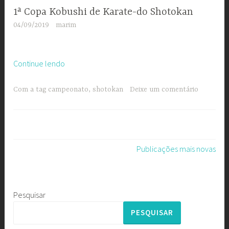
1ª Copa Kobushi de Karate-do Shotokan
04/09/2019
marim
“1ª
Continue lendo
Copa
Kobushi
Com a tag
campeonato
,
shotokan
Deixe um comentário
de
Karate-
do
Shotokan”
Navegação
Publicações mais novas
por
posts
Pesquisar
PESQUISAR