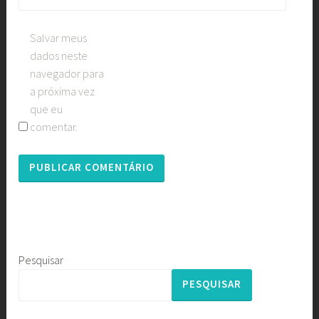
Salvar meus
dados neste
navegador para
a próxima vez
que eu
comentar.
Pesquisar
PESQUISAR