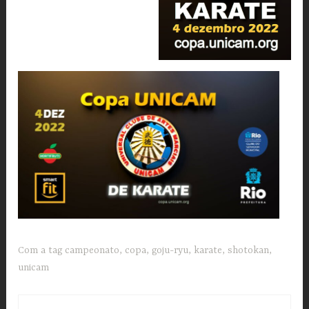
Com a tag
campeonato
,
copa
,
goju-ryu
,
karate
,
shotokan
,
unicam