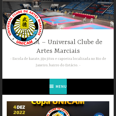
Ir
para
conteúdo
UNICAM – Universal Clube de
Artes Marciais
Escola de karate, jiju jitsu e capoeira localizada no Rio de
Janeiro, bairro do Estácio.
MENU